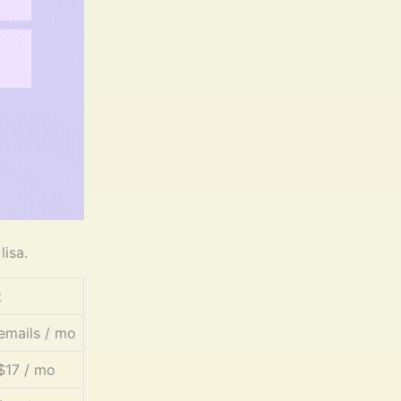
lisa.
t
emails / mo
$17 / mo