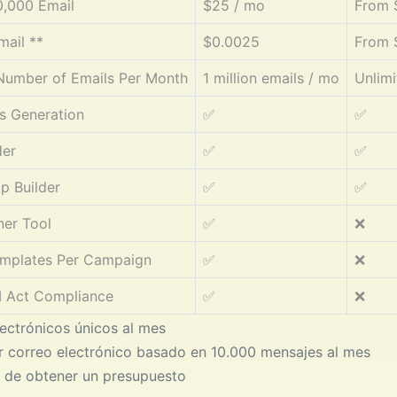
0,000 Email
$25 / mo
From 
mail **
$0.0025
From 
umber of Emails Per Month
1 million emails / mo
Unlimi
s Generation
✅
✅
der
✅
✅
p Builder
✅
✅
ner Tool
✅
❌
emplates Per Campaign
✅
❌
Act Compliance
✅
❌
ectrónicos únicos al mes
r correo electrónico basado en 10.000 mensajes al mes
 de obtener un presupuesto