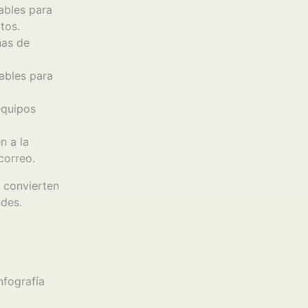
ables para
tos.
ñas de
ables para
equipos
n a la
correo.
o convierten
ndes.
nfografía