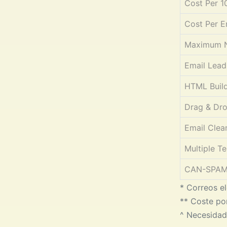
Cost Per 1
Cost Per E
Maximum N
Email Lead
HTML Buil
Drag & Dro
Email Clea
Multiple T
CAN-SPAM 
* Correos el
** Coste po
^ Necesidad