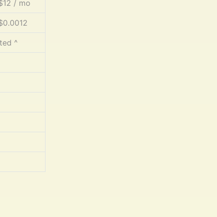
$12 / mo
$0.0012
ted ^