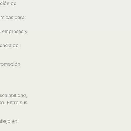
ación de
ámicas para
s empresas y
encia del
promoción
scalabilidad,
o. Entre sus
abajo en