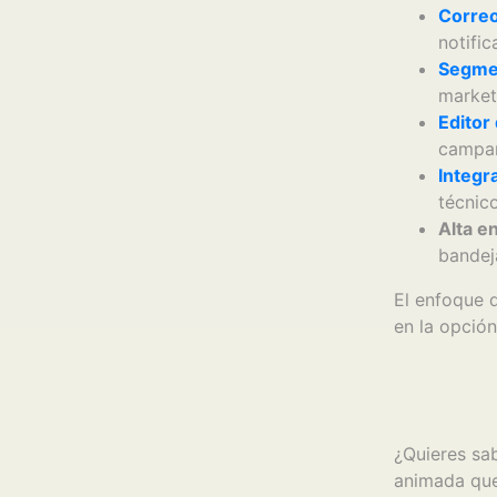
Correo
notifi
Segme
market
Editor 
campañ
Integr
técnico
Alta e
bandej
El enfoque d
en la opció
¿Quieres sab
animada que