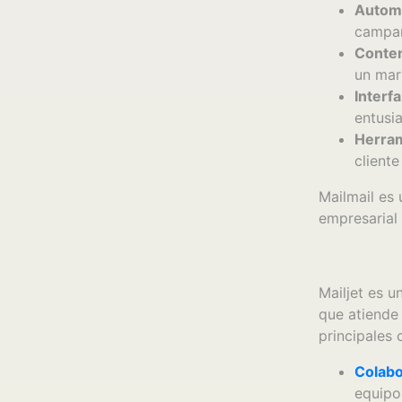
Automa
campañ
Conten
un mar
Interfa
entusia
Herram
cliente
Mailmail es
empresarial 
Mailjet es u
que atiende
principales 
Colabo
equipo