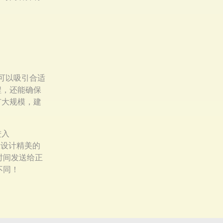
具，您可以吸引合适
程，还能确保
扩大规模，建
进入
从设计精美的
时间发送给正
不同！