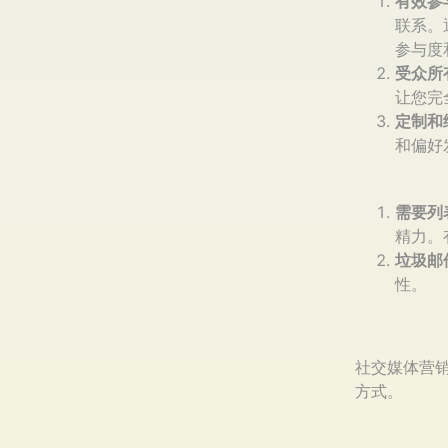
有效参
联系。
参与度
受众所
让您完
定制和
和偏好
需要列
精力。
垃圾邮
性。
社交媒体营
方式。