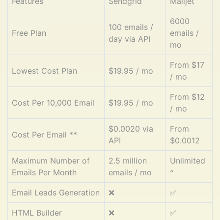
Features
Sendgrid
Mailjet
6000
100 emails /
Free Plan
emails /
day via API
mo
From $17
Lowest Cost Plan
$19.95 / mo
/ mo
From $12
Cost Per 10,000 Email
$19.95 / mo
/ mo
$0.0020 via
From
Cost Per Email **
API
$0.0012
Maximum Number of
2.5 million
Unlimited
Emails Per Month
emails / mo
^
Email Leads Generation
❌
✅
HTML Builder
❌
✅