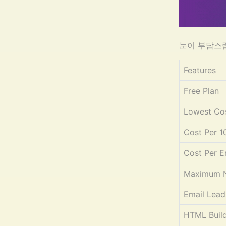
눈이 부담스
Features
Free Plan
Lowest Cos
Cost Per 1
Cost Per E
Maximum N
Email Lead
HTML Buil