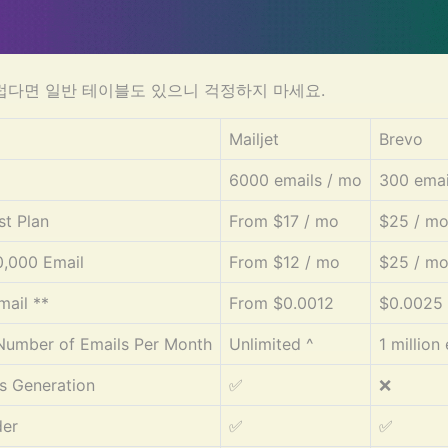
럽다면 일반 테이블도 있으니 걱정하지 마세요.
Mailjet
Brevo
6000 emails / mo
300 emai
t Plan
From $17 / mo
$25 / m
0,000 Email
From $12 / mo
$25 / m
mail **
From $0.0012
$0.0025
umber of Emails Per Month
Unlimited ^
1 million
s Generation
✅
❌
der
✅
✅