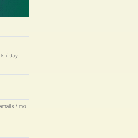
ls / day
o
o
 emails / mo