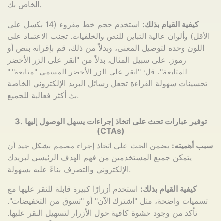
الخاص بك.
كيفية القيام بذلك:
استخدم حجم خط مقروء (14 بكسل على
الأقل) وألوان عالية التباين للنص والخلفيات. تجنب الاعتماد على
اللون وحده لتوصيل المعنى، وبدلاً من ذلك، قم بإقرانه بنص أو
رموز. على سبيل المثال، بدلاً من "انقر على الزر الأخضر
للمتابعة"، قل: "انقر على الزر الأخضر المسمى "متابعة"."
تحسينات سهولة القراءة تجعل رسائل البريد الإلكتروني الخاصة
بك أكثر فعالية للجميع.
3. توفير عبارات تحث على اتخاذ إجراءات يسهل الوصول إليها
(CTAs)
سبب أهميته:
يضمن الحث على اتخاذ إجراء مصمم بشكل جيد أن
يتمكن جميع المستخدمين من فهم الهدف الرئيسي لبريدك
الإلكتروني والتصرف بناءً عليه بسهولة.
كيفية القيام بذلك:
استخدم أزرارًا كبيرة قابلة للنقر عليها مع
تسميات واضحة، مثل "اشترك الآن" أو "تسوق من التخفيضات".
تأكد من وجود حشوة كافية حول الأزرار لتسهيل النقر عليها.