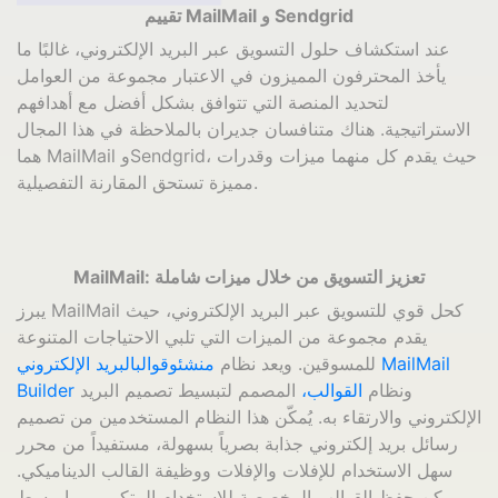
تقييم MailMail و Sendgrid
عند استكشاف حلول التسويق عبر البريد الإلكتروني، غالبًا ما
يأخذ المحترفون المميزون في الاعتبار مجموعة من العوامل
لتحديد المنصة التي تتوافق بشكل أفضل مع أهدافهم
الاستراتيجية. هناك متنافسان جديران بالملاحظة في هذا المجال
هما MailMail وSendgrid، حيث يقدم كل منهما ميزات وقدرات
مميزة تستحق المقارنة التفصيلية.
MailMail: تعزيز التسويق من خلال ميزات شاملة
يبرز MailMail كحل قوي للتسويق عبر البريد الإلكتروني، حيث
يقدم مجموعة من الميزات التي تلبي الاحتياجات المتنوعة
للمسوقين. ويعد نظام
منشئ
وقوالب
البريد الإلكتروني MailMail
ونظام
القوالب،
المصمم لتبسيط تصميم البريد
Builder
الإلكتروني والارتقاء به. يُمكّن هذا النظام المستخدمين من تصميم
رسائل بريد إلكتروني جذابة بصرياً بسهولة، مستفيداً من محرر
سهل الاستخدام للإفلات والإفلات ووظيفة القالب الديناميكي.
يمكن حفظ القوالب المخصصة للاستخدام المتكرر، مما يبسط