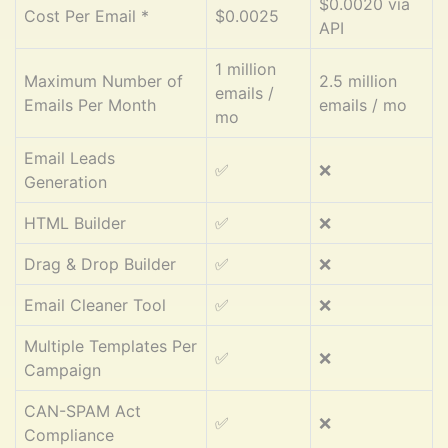
$0.0020 via
Cost Per Email *
$0.0025
API
1 million
Maximum Number of
2.5 million
emails /
Emails Per Month
emails / mo
mo
Email Leads
✅
❌
Generation
HTML Builder
✅
❌
Drag & Drop Builder
✅
❌
Email Cleaner Tool
✅
❌
Multiple Templates Per
✅
❌
Campaign
CAN-SPAM Act
✅
❌
Compliance